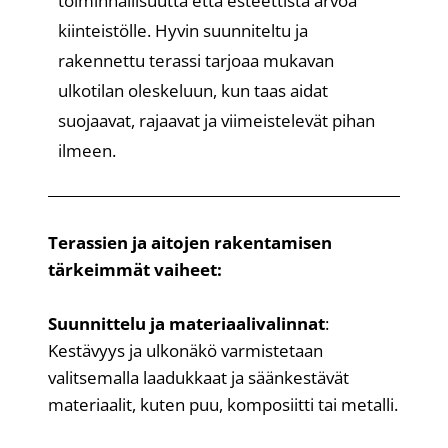
toiminnallisuutta että esteettistä arvoa
kiinteistölle. Hyvin suunniteltu ja
rakennettu terassi tarjoaa mukavan
ulkotilan oleskeluun, kun taas aidat
suojaavat, rajaavat ja viimeistelevät pihan
ilmeen.
Terassien ja aitojen rakentamisen
tärkeimmät vaiheet:
Suunnittelu ja materiaalivalinnat
:
Kestävyys ja ulkonäkö varmistetaan
valitsemalla laadukkaat ja säänkestävät
materiaalit, kuten puu, komposiitti tai metalli.