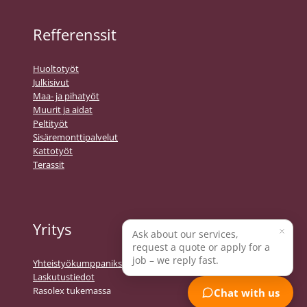
Refferenssit
Huoltotyöt
Julkisivut
Maa- ja pihatyöt
Muurit ja aidat
Peltityöt
Sisäremonttipalvelut
Kattotyöt
Terassit
Yritys
Ask about our services,
request a quote or apply for a
job – we reply fast.
Yhteistyökumppaniksi
Laskutustiedot
Rasolex tukemassa
Chat with us