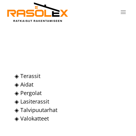
Siirry
sisältöön
◈ Terassit
◈ Aidat
◈ Pergolat
◈ Lasiterassit
◈ Talvipuutarhat
◈ Valokatteet