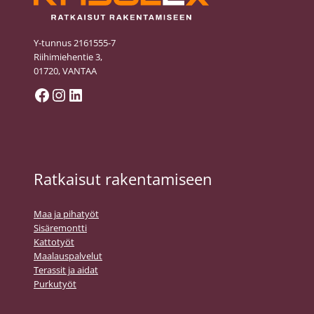
Y-tunnus 2161555-7
Riihimiehentie 3,
01720, VANTAA
Facebook
Instagram
LinkedIn
Ratkaisut rakentamiseen
Maa ja pihatyöt
Sisäremontti
Kattotyöt
Maalauspalvelut
Terassit ja aidat
Purkutyöt