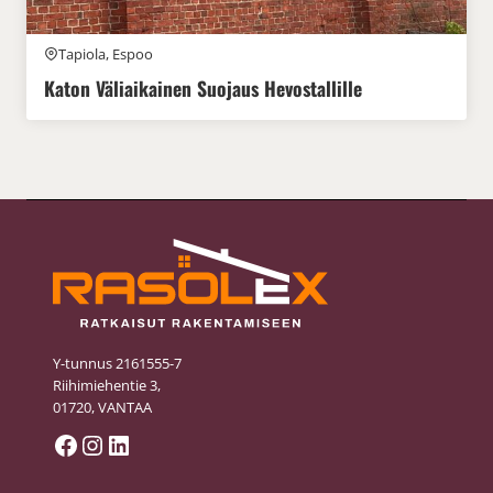
Tapiola, Espoo
Katon Väliaikainen Suojaus Hevostallille
Y-tunnus 2161555-7
Riihimiehentie 3,
01720, VANTAA
Facebook
Instagram
LinkedIn