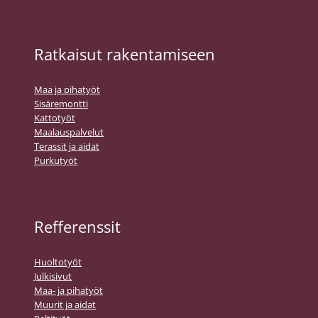
Ratkaisut rakentamiseen
Maa ja pihatyöt
Sisäremontti
Kattotyöt
Maalauspalvelut
Terassit ja aidat
Purkutyöt
Refferenssit
Huoltotyöt
Julkisivut
Maa- ja pihatyöt
Muurit ja aidat