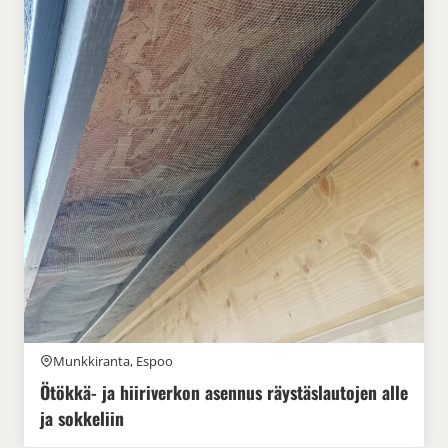
Munkkiranta, Espoo
Ötökkä- ja hiiriverkon asennus räystäslautojen alle
ja sokkeliin