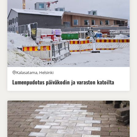
Kalasatama, Helsinki
Lumenpudotus päiväkodin ja varaston katoilta