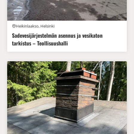
Heikinlaakso, Helsinki
Sadevesijärjestelmän asennus ja vesikaton
tarkistus – Teollisuushalli