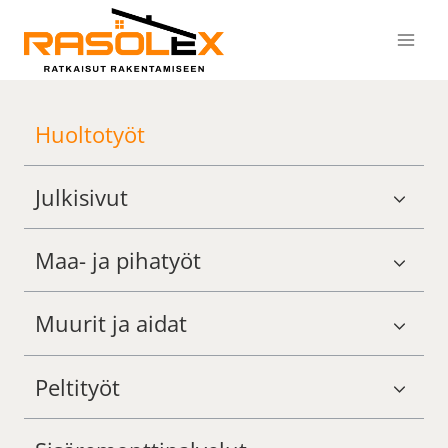
Siirry
sisältöön
Huoltotyöt
Julkisivut
Maa- ja pihatyöt
Muurit ja aidat
Peltityöt