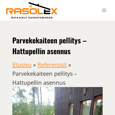
Siirry
sisältöön
Parvekekaiteen pellitys –
Hattupellin asennus
Etusivu
»
Referenssit
»
Parvekekaiteen pellitys –
Hattupellin asennus